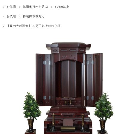
お仏壇
仏壇奥行から選ぶ
50cm以上
お仏壇
特装御本尊対応
【夏の大感謝祭】20万円以上のお仏壇