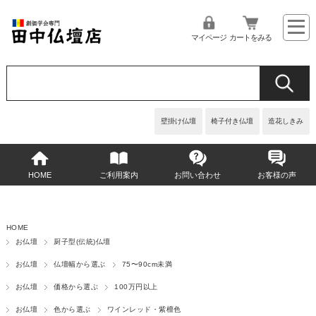
マイページ
カートをみる
壁掛け仏壇
椅子付き仏壇
造花しきみ
HOME
ご利用案内
お問い合わせ
お客様の声
HOME
お仏壇
厨子型(伝統)仏壇
お仏壇
仏壇幅から選ぶ
75〜90cm未満
お仏壇
価格から選ぶ
100万円以上
お仏壇
色から選ぶ
ワインレッド・紫檀色