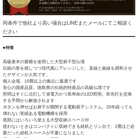
同条件で他社より高い場合はLINEまたメールにてご相談く
ださい
■特徴
高級唐木の紫檀を使用した大型厨子型仏壇
伝統の形を残しつつ現代風にアレンジした、直線と曲線を調和させ
たデザインが人気です。
個人会場、10畳以上の拠点に最適です
安心の国産品質。徳島県の伝統的特産品の高級仏壇です
照明はすぐに点灯して省電力かつ長寿命のLED照明。蛍光灯を交換
する手間から解放されます
ボタンを押せばお厨子が開閉する電動厨子システム。20年経っても
壊れない実績ある電動機構を採用
底部にはいろいろ使える大型収納スペース付
使わないときはコンパクトに収納できる経机とリン台で、1畳ほど必
要だった経机スペースが不要になりました