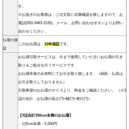
す。
※お急ぎのお客様は、ご注文前に在庫確認を致しますので、お
電話(050-3483-1535)、メール、お問い合わせボタンよりお問い
合わせください。
仏壇の保
このお仏壇は、
10年保証
です。
証
お仏壇引取サービスは、今まで使用していた古いお仏壇の引き
取り＆ご処分を行うサービスです。
お仏壇本体のみ有料にてお引き取り致します。（経机・仏具は
お引き取りしておりません）
引取希望のお仏壇のサイズより、料金をご確認ください。 （※3
辺の合計…お仏壇の高さ(?)+幅(?)+奥行(?)）
【3辺合計350cm未満のお仏壇】
・120cm未満：5,000円