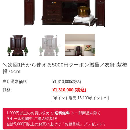
＼次回1円から使える5000円クーポン贈呈／友舞 紫檀
幅75cm
当店通常価格:
¥1,310,000
(税込)
¥1,310,000
(税込)
価格:
[ポイント還元 13,100ポイント〜]
1,000円以上のお買い求めで
送料無料
※一部商品を除く
▼セール期間中 ご購入特典!▼
合計5,000円以上のお買い上げで「お題目帳」プレゼント!』