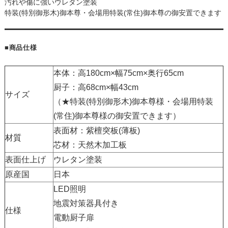
汚れや傷に強いウレタン塗装
特装(特別御形木)御本尊・会場用特装(常住)御本尊の御安置できます
■商品仕様
本体：高180cm×幅75cm×奥行65cm
厨子：高68cm×幅43cm
サイズ
（★特装(特別御形木)御本尊様・会場用特装
(常住)御本尊様の御安置できます）
表面材：紫檀突板(薄板)
材質
芯材：天然木加工板
表面仕上げ
ウレタン塗装
原産国
日本
LED照明
地震対策器具付き
仕様
電動厨子扉