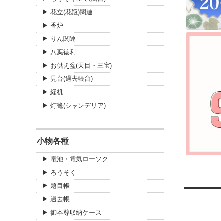
▶ 花立(花瓶)関連
▶ 香炉
▶ りん関連
▶ 八葉徳利
▶ お供え盆(天目・三宝)
▶ 見台(過去帳台)
▶ 経机
▶ 灯篭(シャンデリア)
小物各種
▶ 電池・電気ローソク
▶ ろうそく
▶ 題目帳
▶ 過去帳
▶ 御本尊収納ケース