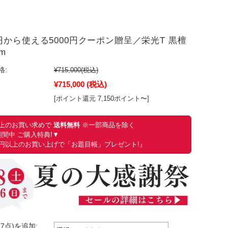
円から使える5000円クーポン贈呈／栄光T 黒檀
m
格:
¥715,000
(税込)
¥715,000
(税込)
[ポイント還元 7,150ポイント〜]
円以上のお買い求めで
送料無料
※一部商品を除く
間中 ご購入特典!▼
00円以上のお買い上げで「お題目帳」プレゼント!』
7点)を追加: