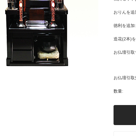
おりんを追
徳利を追加:
造花(2本)
お仏壇引取
お仏壇引取
数量: