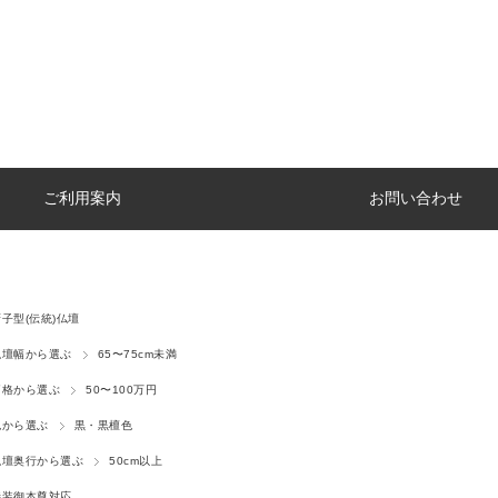
ご利用案内
お問い合わせ
厨子型(伝統)仏壇
仏壇幅から選ぶ
65〜75cm未満
価格から選ぶ
50〜100万円
色から選ぶ
黒・黒檀色
仏壇奥行から選ぶ
50cm以上
特装御本尊対応