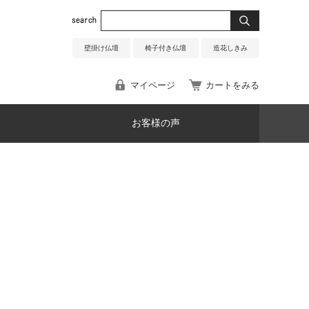
壁掛け仏壇
椅子付き仏壇
造花しきみ
マイページ
カートをみる
お客様の声