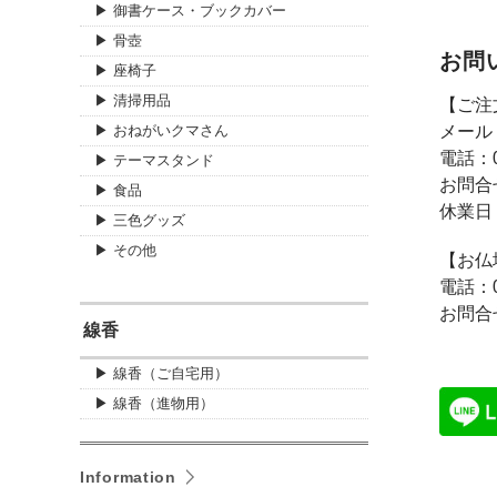
▶ 御書ケース・ブックカバー
▶ 骨壺
お問
▶ 座椅子
▶ 清掃用品
【ご注
▶ おねがいクマさん
メール
電話：
▶ テーマスタンド
お問合
▶ 食品
休業日
▶ 三色グッズ
▶ その他
【お仏
電話：
お問合
線香
▶ 線香（ご自宅用）
▶ 線香（進物用）
Information