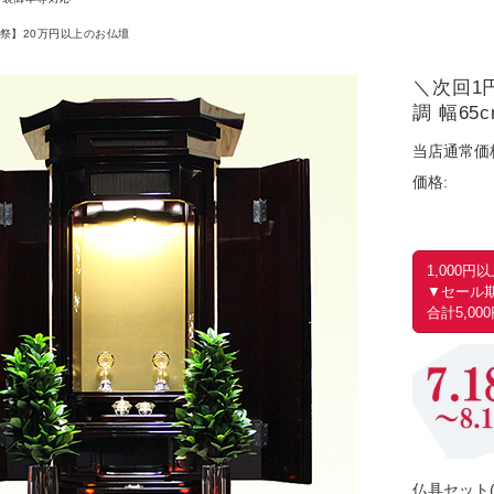
祭】20万円以上のお仏壇
＼次回1
調 幅65c
当店通常価
価格:
1,000
▼セール期
合計5,0
仏具セット(