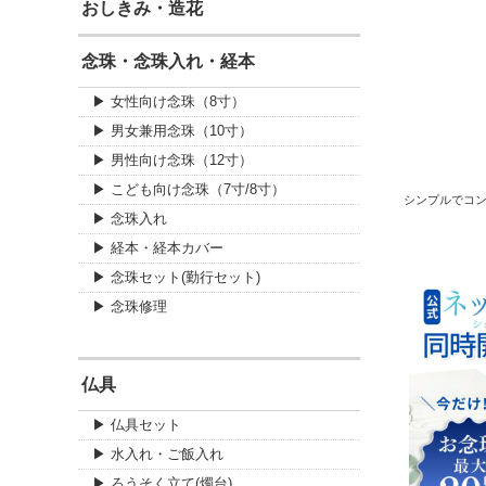
おしきみ・造花
念珠・念珠入れ・経本
▶ 女性向け念珠（8寸）
▶ 男女兼用念珠（10寸）
▶ 男性向け念珠（12寸）
▶ こども向け念珠（7寸/8寸）
シンプルでコ
▶ 念珠入れ
▶ 経本・経本カバー
▶ 念珠セット(勤行セット)
▶ 念珠修理
仏具
▶ 仏具セット
▶ 水入れ・ご飯入れ
▶ ろうそく立て(燭台)